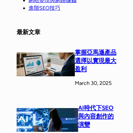
網站變現與網路賺錢
進階SEO技巧
最新文章
掌握亞馬遜產品
選擇以實現最大
盈利
March 30, 2025
AI時代下SEO
與內容創作的
演變